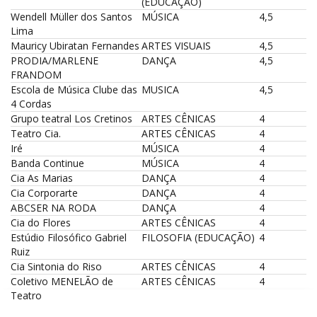
(EDUCAÇÃO)
Wendell Müller dos Santos
MÚSICA
4,5
Lima
Mauricy Ubiratan Fernandes
ARTES VISUAIS
4,5
PRODIA/MARLENE
DANÇA
4,5
FRANDOM
Escola de Música Clube das
MUSICA
4,5
4 Cordas
Grupo teatral Los Cretinos
ARTES CÊNICAS
4
Teatro Cia.
ARTES CÊNICAS
4
Iré
MÚSICA
4
Banda Continue
MÚSICA
4
Cia As Marias
DANÇA
4
Cia Corporarte
DANÇA
4
ABCSER NA RODA
DANÇA
4
Cia do Flores
ARTES CÊNICAS
4
Estúdio Filosófico Gabriel
FILOSOFIA (EDUCAÇÃO)
4
Ruiz
Cia Sintonia do Riso
ARTES CÊNICAS
4
Coletivo MENELÃO de
ARTES CÊNICAS
4
Teatro