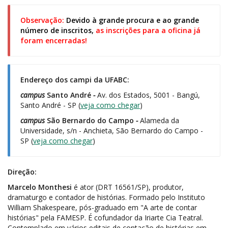
Observação:
Devido à grande procura e ao grande
número de inscritos,
as inscrições para a oficina já
foram encerradas!
Endereço dos campi da UFABC:
campus
Santo André
-
Av. dos Estados, 5001 - Bangú,
Santo André - SP (
veja como chegar
)
campus
São Bernardo do Campo
-
Alameda da
Universidade, s/n - Anchieta, São Bernardo do Campo -
SP (
veja como chegar
)
Direção:
Marcelo Monthesi
é ator (DRT 16561/SP), produtor,
dramaturgo e contador de histórias. Formado pelo Instituto
William Shakespeare, pós-graduado em "A arte de contar
histórias" pela FAMESP. É cofundador da Iriarte Cia Teatral.
Contemplado em vários editais de contação de histórias em