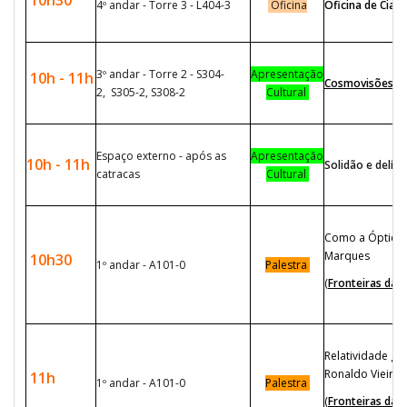
10h30
4º andar - Torre 3 - L404-3
Oficina
Oficina de Ciano
3º andar - Torre 2 - S304-
Apresentação
10h - 11h
Cosmovisões UFA
2, S305-2, S308-2
Cultural
Espaço externo - após as
Apresentação
10h - 11h
Solidão e delír
catracas
Cultural
Como a Óptica 
Marques
10h30
1º andar - A101-0
Palestra
(
Fronteiras da F
Relatividade ger
Ronaldo Vieira
11h
1º andar - A101-0
Palestra
(
Fronteiras da F