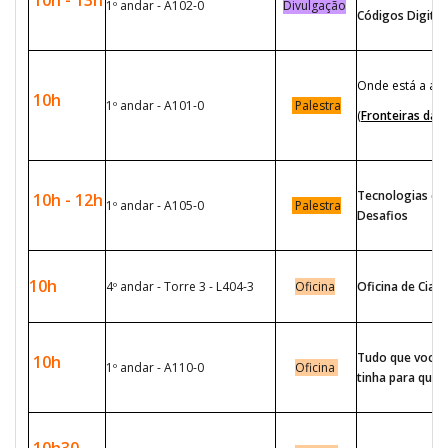
10h - 13h
1º andar - A102-0
Divulgação
Códigos Digitai
Onde está a ant
10h
1º andar - A101-0
Palestra
(
Fronteiras da F
Tecnologias de 
10h - 12h
1º andar - A105-0
Palestra
Desafios
10h
4º andar - Torre 3 - L404-3
Oficina
Oficina de Ciano
Tudo que você 
10h
1º andar - A110-0
Oficina
tinha para quem