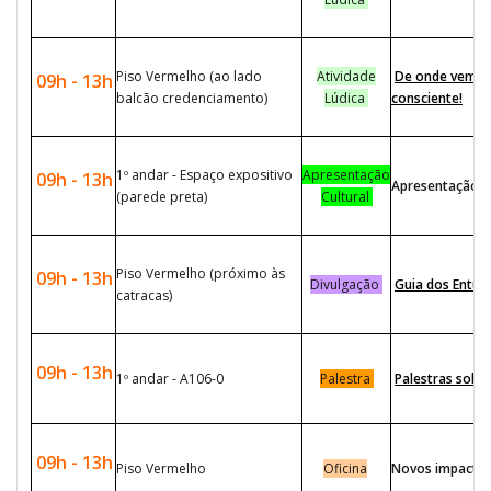
Piso Vermelho (ao lado
Atividade
De onde vem a 
09h - 13h
balcão credenciamento)
Lúdica
consciente!
1º andar - Espaço expositivo
Apresentação
09h - 13h
Apresentação da
(parede preta)
Cultural
Piso Vermelho (próximo às
09h - 13h
Divulgação
Guia dos Entusi
catracas)
09h - 13h
1º andar - A106-0
Palestra
Palestras sobr
09h - 13h
Piso Vermelho
Oficina
Novos impacto