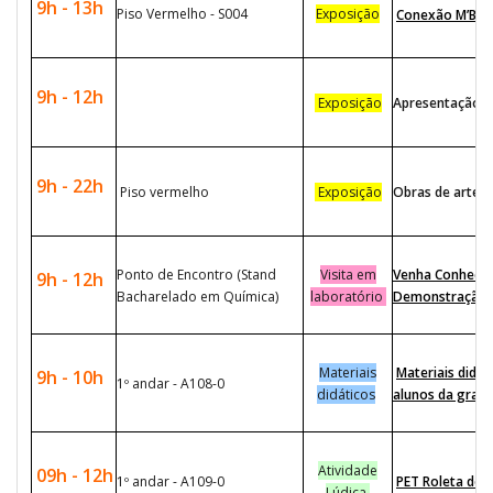
9h - 13h
Piso Vermelho - S004
Exposição
Conexão M’Boi
9h - 12h
Exposição
Apresentação do
9h - 22h
Piso vermelho
Exposição
Obras de arte e
Ponto de Encontro (Stand
Visita em
Venha Conhecer
9h - 12h
Bacharelado em Química)
laboratório
Demonstração 
Materiais
Materiais didát
9h - 10h
1º andar - A108-0
didáticos
alunos da grad
Atividade
09h - 12h
1º andar - A109-0
PET Roleta de 
Lúdica