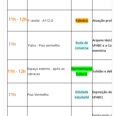
11h - 12h
1º andar - A112-0
Palestra
Atuação profiss
Arquivo Históric
Roda de
11h
Palco - Piso vermelho
UFABC e a Const
conversa
memória
Espaço externo - após as
Apresentação
11h - 12h
Solidão e delír
catracas
Cultural
Entidade
Exposição do ve
11h
Piso Vermelho
estudantil
UFABC)
Explorando os 