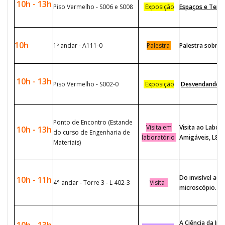
10h - 13h
Piso Vermelho - S006 e S008
Exposição
Espaços e Terri
10h
1º andar - A111-0
Palestra
Palestra sobre 
10h - 13h
Piso Vermelho - S002-0
Exposição
Desvendando o 
Ponto de Encontro (Estande
Visita em
Visita ao Labor
10h - 13h
do curso de Engenharia de
laboratório
Amigáveis, L803
Materiais)
Do invisível ao 
10h - 11h
4° andar - Torre 3 - L 402-3
Visita
microscópio.
A Ciência da I