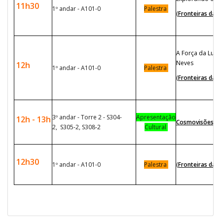
11h30
1º andar - A101-0
Palestra
(
Fronteiras da F
A Força da Luz:
Neves
12h
1º andar - A101-0
Palestra
(
Fronteiras da F
3º andar - Torre 2 - S304-
Apresentação
12h - 13h
Cosmovisões UFA
2, S305-2, S308-2
Cultural
12h30
1º andar - A101-0
Palestra
(
Fronteiras da F