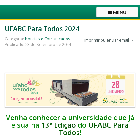
MENU
UFABC Para Todos 2024
Categoria:
Notícias e Comunicados
Imprimir ou enviar email
Publicado: 23 de Setembro de 2024
Venha conhecer a universidade que já
é sua na
13ª Ediç
ão
do
UFABC Para
Todos
!