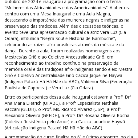
outubro de 2024 e inaugurou a programação com o tema
“Mulheres das Africanidades e das Americanidades”. A abertura
contou com uma Mesa Inaugural e uma Aula Magna,
destacando a importância das mulheres negras e indígenas na
preservação das tradições. Além das discussões teóricas, o
evento teve uma apresentação cultural da atriz Vera Luz (Cia
Odara), intitulada “Negra Sou! e História de Bambuche”,
celebrando as raízes afro-brasileiras através da música e da
dança. Durante a aula, foram realizadas homenagens aos
Mestres/as Griô e ao Coletivo Ancestralidade Griô, em
reconhecimento ao trabalho contínuo na preservação da
memória oral e das tradições afro-indígenas sendo eles: Mestra
Griô e Coletivo Ancestralidade Griô Cacica Jaqueline Haywã
(Indígena Pataxó Hã Hã Hãe do ABC); Valdenor Silva (Federação
Paulista de Capoeira) e Vera Luz (Cia Odara).
Entre os participantes dessa aula inaugural estavam a Profª Drª
Ana Maria Dietrich (UFABC), a Profª Especialista Nathalia
Vaccani (GEDH), o Prof. Ms. Ricardo Alvarez (USP), a Profª
Alexandra Oliveira (GPEDH), a Profª Drª Rosana Oliveira Rocha
(Coletivo Resistência pelo Amor) e a Cacica Jaqueline Haywã
(Articulação Indígena Pataxó Hã Hã Hãe do ABC).
A programação do curso finaliza no 6º e último encontro, no dia