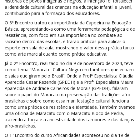
histórias de povos indígenas e negros, a intenção foi fortalecer
a identidade cultural das crianças na educação infantil e juvenil,
contribuindo para a formação dos educadores.
O 3º Encontro tratou da importância da Capoeira na Educação
Básica, apresentando-a como uma ferramenta pedagógica e de
resistência, com foco em sua importância no combate ao
racismo dentro das escolas, e trarão práticas para aplicar o
esporte em sala de aula, mostrando o valor dessa prática tanto
como arte marcial quanto como prática educativa.
Já o 2º Encontro, realizado no dia 9 de novembro de 2024, teve
como tema “Maracatu: Cultura Negra em tambores que ecoam
e saias que giram pelo Brasil”. Onde a Profª Especialista Cláudia
Aparecida Cesar Rezende (GPEDH) e a Profª Especialista Maura
Aparecida de Andrade Calheiros de Morais (GPEDH), falaram
sobre o papel do Maracatu na preservação das tradições afro-
brasileiras e sobre como essa manifestação cultural funciona
como uma prática de resistência e identidade. Também tivemos
uma oficina de Maracatu com o Maracatu Bloco de Pedra,
trazendo a força e a ancestralidade dos tambores e das danças
afro-brasileiras.
O 1º Encontro do curso Africanidades aconteceu no dia 19 de