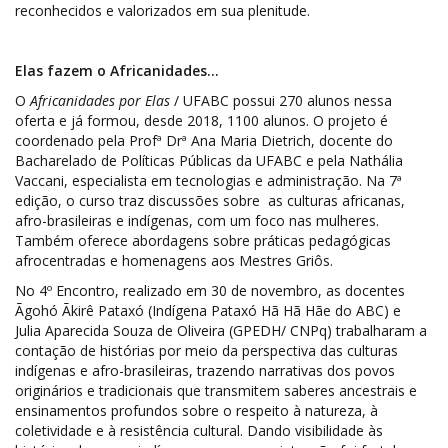
reconhecidos e valorizados em sua plenitude.
Elas fazem o Africanidades…
O
Africanidades por Elas
/ UFABC possui 270 alunos nessa
oferta e já formou, desde 2018, 1100 alunos. O projeto é
coordenado pela Profª Drª Ana Maria Dietrich, docente do
Bacharelado de Políticas Públicas da UFABC e pela Nathália
Vaccani, especialista em tecnologias e administração. Na 7ª
edição, o curso traz discussões sobre as culturas africanas,
afro-brasileiras e indígenas, com um foco nas mulheres.
Também oferece abordagens sobre práticas pedagógicas
afrocentradas e homenagens aos Mestres Griôs.
No 4º Encontro, realizado em 30 de novembro, as docentes
Ãgohó Ãkirê Pataxó (Indígena Pataxó Hã Hã Hãe do ABC) e
Julia Aparecida Souza de Oliveira (GPEDH/ CNPq) trabalharam a
contação de histórias por meio da perspectiva das culturas
indígenas e afro-brasileiras, trazendo narrativas dos povos
originários e tradicionais que transmitem saberes ancestrais e
ensinamentos profundos sobre o respeito à natureza, à
coletividade e à resistência cultural. Dando visibilidade às