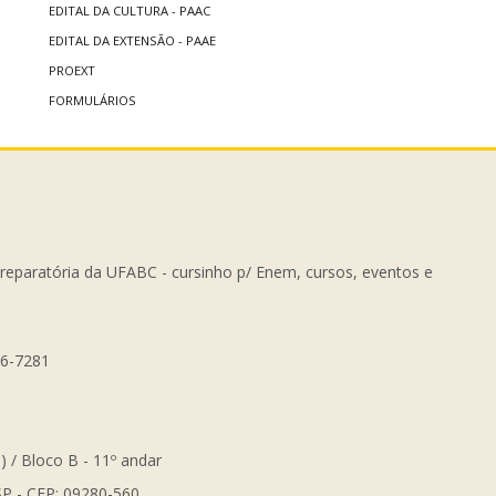
EDITAL DA CULTURA - PAAC
EDITAL DA EXTENSÃO - PAAE
PROEXT
FORMULÁRIOS
Preparatória da UFABC - cursinho p/ Enem, cursos, eventos e
56-7281
) / Bloco B - 11º andar
SP - CEP: 09280-560