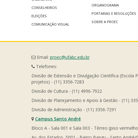
ORGANOGRAMA
CONSELHEIROS
PORTARIAS E RESOLUÇÕES
ELEIÇÕES
SOBRE A PROEC
COMUNICAÇÃO VISUAL
Email:
proec@ufabc.edu.br
Telefones:
Divisão de Extensão e Divulgação Científica (Escola 
projetos) - (11) 3356-7283
Divisão de Cultura - (11) 4996-7922
Divisão de Planejamento e Apoio à Gestão - (11) 33
Divisão de Administração - (11) 3356-7291
Campus Santo André
Bloco A - Sala 001 e Sala 003 - Térreo (piso vermelho
Av. dos Estados, 5001 - Bairro Bangu - Santo André/