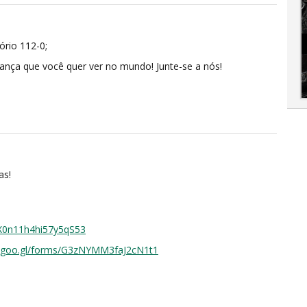
ório 112-0;
ança que você quer ver no mundo! Junte-se a nós!
as!
/X0n11h4hi57y5qS53
//goo.gl/forms/G3zNYMM3faJ2cN1t1