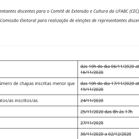
sentantes discentes para o Comitê de Extensão e Cultura da UFABC (CEC)
a Comissão Eleitoral para realização de eleições de representantes dis
das 10h do dia 06/11/2020 at
16/11/2020
número de chapas inscritas menor que
das 10h do dia 17/11/2020 a
19/11/2020
tos/as inscritos/as
24/11/2020
25/11/2020 das 8h às 17h
27/11/2020
30/11/2020 a 02/12/2020