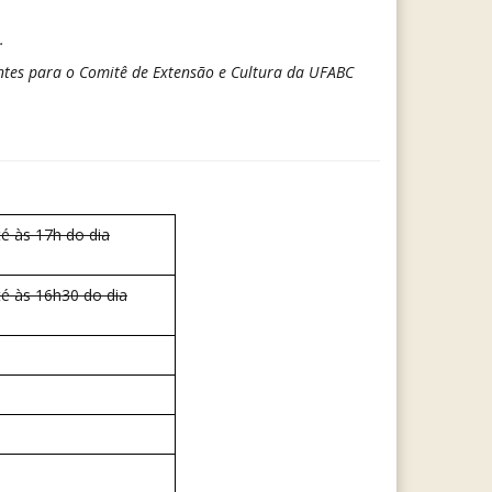
.
centes para o Comitê de Extensão e Cultura da UFABC
é às 17h do dia
té às 16h30 do dia