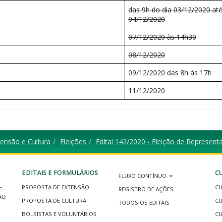
das 9h do dia 03/12/2020 até
04/12/2020
07/12/2020 às 14h30
08/12/2020
09/12/2020 das 8h às 17h
11/12/2020
ensão e Cultura
Eleições
Edital 142/2020 - Eleição de Represen
EDITAIS E FORMULÁRIOS
C
FLUXO CONTÍNUO
PROPOSTA DE EXTENSÃO
CU
E
REGISTRO DE AÇÕES
ÃO
PROPOSTA DE CULTURA
CU
TODOS OS EDITAIS
BOLSISTAS E VOLUNTÁRIOS
CU