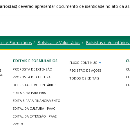
ários(as)
deverão apresentar documento de identidade no ato da as
ais e Formulários
Bolsistas e Voluntários
Bolsistas e Voluntário
EDITAIS E FORMULÁRIOS
C
FLUXO CONTÍNUO
PROPOSTA DE EXTENSÃO
CU
E
REGISTRO DE AÇÕES
ÃO
PROPOSTA DE CULTURA
CU
TODOS OS EDITAIS
BOLSISTAS E VOLUNTÁRIOS
CU
EDITAIS EM PARCERIA
EDITAIS PARA FINANCIAMENTO
EDITAL DA CULTURA - PAAC
EDITAL DA EXTENSÃO - PAAE
PROEXT