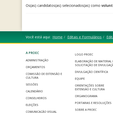
Os(as) candidatos(as) selecionados(as) como
volunt
Você está aqui:
Home
Editais e Formulários
Edit
A PROEC
LOGO PROEC
ADMINISTRAÇÃO
ELABORAÇÃO DE MATERIAL 
SOLICITAÇÃO DE DIVULGAÇ
ORÇAMENTOS
DIVULGAÇÃO CIENTÍFICA
COMISSÃO DE EXTENSÃO E
CULTURA
EQUIPE
SESSÕES
ORIENTAÇÕES SOBRE
EXTENSÃO E CULTURA
CALENDÁRIO
ORGANOGRAMA
CONSELHEIROS
PORTARIAS E RESOLUÇÕES
ELEIÇÕES
SOBRE A PROEC
COMUNICAÇÃO VISUAL