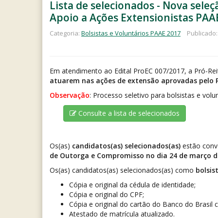
Lista de selecionados - Nova sele
Apoio a Ações Extensionistas PAA
Categoria:
Bolsistas e Voluntários PAAE 2017
Publicado:
Em atendimento ao Edital ProEC 007/2017, a Pró-Reit
atuarem nas ações de extensão aprovadas pelo P
Observação
: Processo seletivo para bolsistas e vol
Consulte a lista de selecionados
Os(as)
candidatos(as) selecionados(as)
estão conv
de Outorga e Compromisso no dia 24 de março d
Os(as) candidatos(as) selecionados(as) como
bolsis
Cópia e original da cédula de identidade;
Cópia e original do CPF;
Cópia e original do cartão do Banco do Brasil
Atestado de matrícula atualizado.