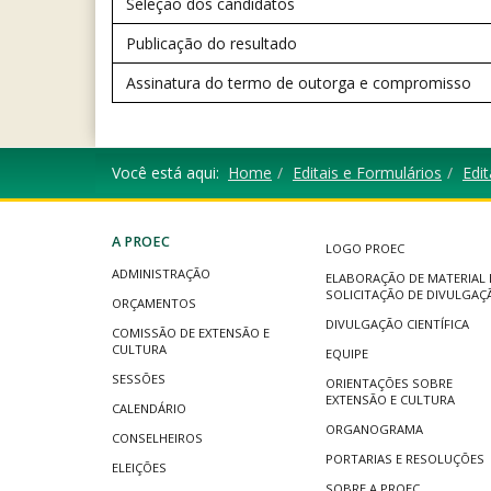
Seleção dos candidatos
Publicação do resultado
Assinatura do termo de outorga e compromisso
Você está aqui:
Home
Editais e Formulários
Edit
A PROEC
LOGO PROEC
ADMINISTRAÇÃO
ELABORAÇÃO DE MATERIAL 
SOLICITAÇÃO DE DIVULGAÇ
ORÇAMENTOS
DIVULGAÇÃO CIENTÍFICA
COMISSÃO DE EXTENSÃO E
CULTURA
EQUIPE
SESSÕES
ORIENTAÇÕES SOBRE
EXTENSÃO E CULTURA
CALENDÁRIO
ORGANOGRAMA
CONSELHEIROS
PORTARIAS E RESOLUÇÕES
ELEIÇÕES
SOBRE A PROEC