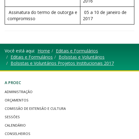
2016
Assinatura do termo de outorga e
05 a 10 de janeiro de
compromisso
2017
Você está aqui:
Home
Editais e Formulários
Editais e Formulários
Bolsistas e Voluntários
Bolsistas e Voluntários Projetos Institucionais 2017
A PROEC
ADMINISTRAÇÃO
ORÇAMENTOS
COMISSÃO DE EXTENSÃO E CULTURA
SESSÕES
CALENDÁRIO
CONSELHEIROS