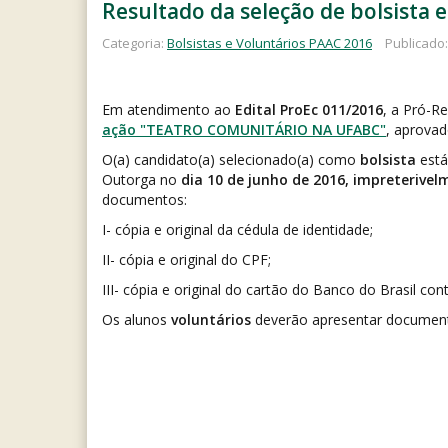
Resultado da seleção de bolsista 
Categoria:
Bolsistas e Voluntários PAAC 2016
Publicado:
Em atendimento ao
Edital ProEc 011/2016
, a Pró-Re
ação "TEATRO COMUNITÁRIO NA UFABC"
, aprova
O(a) candidato(a) selecionado(a) como
bolsista
está
Outorga no
dia 10 de junho de 2016, impreterivel
documentos:
I- cópia e original da cédula de identidade;
II- cópia e original do CPF;
III- cópia e original do cartão do Banco do Brasil c
Os alunos
voluntários
deverão apresentar documento