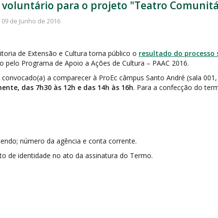
e voluntário para o projeto "Teatro Comunit
 09 de Junho de 2016
itoria de Extensão e Cultura torna público o
resultado do processo s
do pelo Programa de Apoio a Ações de Cultura – PAAC 2016.
 convocado(a) a comparecer à ProEc câmpus Santo André (sala 001, p
mente, das 7h30 às 12h e das 14h às 16h
. Para a confecção do ter
ontendo; número da agência e conta corrente.
 de identidade no ato da assinatura do Termo.