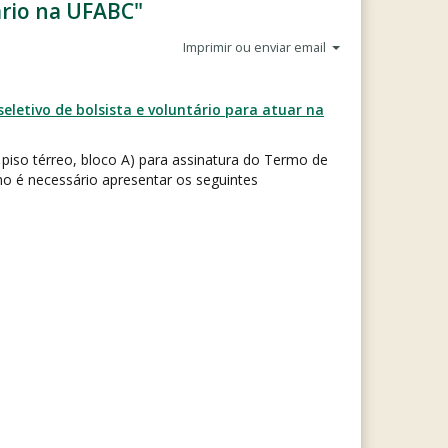
ário na UFABC"
Imprimir ou enviar email
eletivo de bolsista e voluntário para atuar na
iso térreo, bloco A) para assinatura do Termo de
mo é necessário apresentar os seguintes