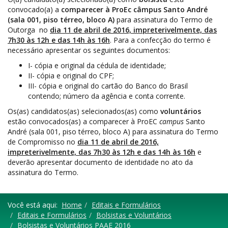
convocado(a) a
comparecer à ProEc câmpus Santo André
(sala 001, piso térreo, bloco A)
para assinatura do Termo de
Outorga no
dia 11 de abril de 2016, impreterivelmente, das
7h30 às 12h e das 14h às 16h
. Para a confecção do termo é
necessário apresentar os seguintes documentos:
I- cópia e original da cédula de identidade;
II- cópia e original do CPF;
III- cópia e original do cartão do Banco do Brasil
contendo; número da agência e conta corrente.
Os(as) candidatos(as) selecionados(as) como
voluntários
estão convocados(as) a comparecer à ProEC
campus
Santo
André (sala 001, piso térreo, bloco A) para assinatura do Termo
de Compromisso no
dia 11 de abril de 2016,
impreterivelmente, das 7h30 às 12h e das 14h às 16h
e
deverão apresentar documento de identidade no ato da
assinatura do Termo.
Você está aqui:
Home
Editais e Formulários
Editais e Formulários
Bolsistas e Voluntários
Bolsistas e Voluntários PAAE 2016