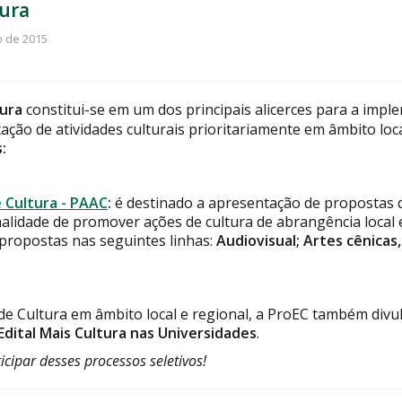
tura
o de 2015
tura
constitui-se em um dos principais alicerces para a impl
ção de atividades culturais prioritariamente em âmbito loca
:
 Cultura - PAAC
:
é destinado a apresentação de propostas de
inalidade de promover ações de cultura de abrangência loca
propostas nas seguintes linhas:
Audiovisual; Artes cênicas,
de Cultura em âmbito local e regional, a ProEC também divu
Edital Mais Cultura nas Universidades
.
icipar desses processos seletivos!