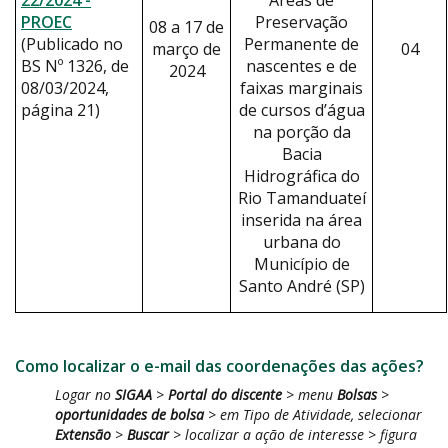
22/2024 -
Áreas de
PROEC
Preservação
08 a 17 de
(Publicado no
Permanente de
março de
04
BS Nº 1326, de
nascentes e de
2024
08/03/2024,
faixas marginais
página 21)
de cursos d’água
na porção da
Bacia
Hidrográfica do
Rio Tamanduateí
inserida na área
urbana do
Município de
Santo André (SP)
Como localizar o e-mail das coordenações das ações?
Logar no
SIGAA
>
Portal do discente
> menu
Bolsas
>
oportunidades de bolsa
> em Tipo de Atividade, selecionar
Extensão
>
Buscar
> localizar a ação de interesse > figura