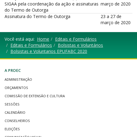
SIGAA pela coordenação da ação e assinaturas
março de 2020
do Termo de Outorga
Assinatura do Termo de Outorga
23 a 27 de
março de 2020
Você está aqui:
Home
Editais e Formulários
Editais e Formulários
Bolsistas e Voluntários
Bolsistas e Voluntarios EPUFABC 2020
A PROEC
ADMINISTRAÇÃO
ORÇAMENTOS
COMISSÃO DE EXTENSÃO E CULTURA
SESSÕES
CALENDÁRIO
CONSELHEIROS
ELEIÇÕES