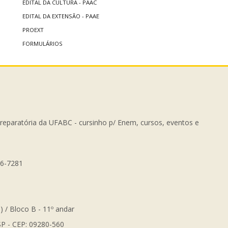
EDITAL DA CULTURA - PAAC
EDITAL DA EXTENSÃO - PAAE
PROEXT
FORMULÁRIOS
Preparatória da UFABC - cursinho p/ Enem, cursos, eventos e
56-7281
) / Bloco B - 11º andar
SP - CEP: 09280-560