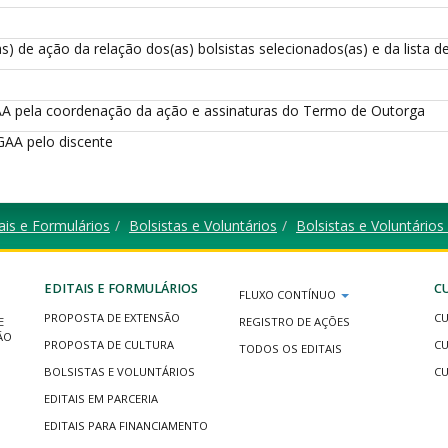
de ação da relação dos(as) bolsistas selecionados(as) e da lista d
GAA pela coordenação da ação e assinaturas do Termo de Outorga
GAA pelo discente
ais e Formulários
Bolsistas e Voluntários
Bolsistas e Voluntário
EDITAIS E FORMULÁRIOS
C
FLUXO CONTÍNUO
PROPOSTA DE EXTENSÃO
CU
E
REGISTRO DE AÇÕES
ÃO
PROPOSTA DE CULTURA
CU
TODOS OS EDITAIS
BOLSISTAS E VOLUNTÁRIOS
CU
EDITAIS EM PARCERIA
EDITAIS PARA FINANCIAMENTO