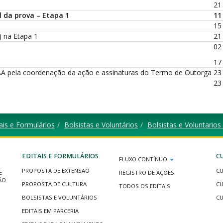
21
l da prova – Etapa 1
11
15
s) na Etapa 1
21
02
17
GAA pela coordenação da ação e assinaturas do Termo de Outorga
23
23
ais e Formulários
Bolsistas e Voluntários
Bolsistas e Voluntari
EDITAIS E FORMULÁRIOS
C
FLUXO CONTÍNUO
PROPOSTA DE EXTENSÃO
CU
E
REGISTRO DE AÇÕES
ÃO
PROPOSTA DE CULTURA
CU
TODOS OS EDITAIS
BOLSISTAS E VOLUNTÁRIOS
CU
EDITAIS EM PARCERIA