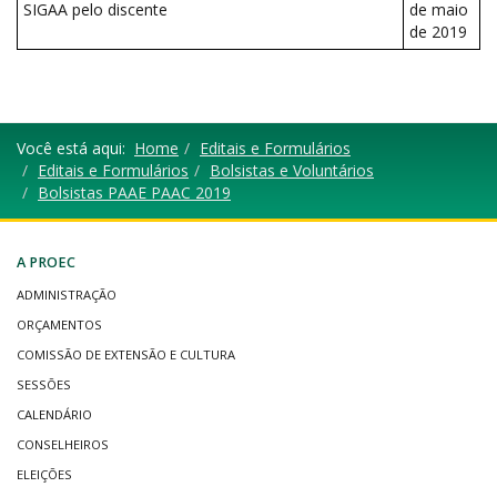
SIGAA pelo discente
de maio
de 2019
Você está aqui:
Home
Editais e Formulários
Editais e Formulários
Bolsistas e Voluntários
Bolsistas PAAE PAAC 2019
A PROEC
ADMINISTRAÇÃO
ORÇAMENTOS
COMISSÃO DE EXTENSÃO E CULTURA
SESSÕES
CALENDÁRIO
CONSELHEIROS
ELEIÇÕES