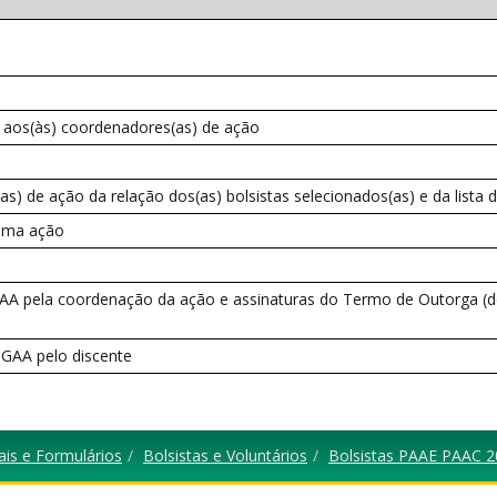
s aos(às) coordenadores(as) de ação
 de ação da relação dos(as) bolsistas selecionados(as) e da lista 
 uma ação
IGAA pela coordenação da ação e assinaturas do Termo de Outorga (
IGAA pelo discente
ais e Formulários
Bolsistas e Voluntários
Bolsistas PAAE PAAC 