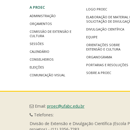
A PROEC
LOGO PROEC
ADMINISTRAÇÃO
ELABORAÇÃO DE MATERIAL 
SOLICITAÇÃO DE DIVULGAÇ
ORÇAMENTOS
DIVULGAÇÃO CIENTÍFICA
COMISSÃO DE EXTENSÃO E
CULTURA
EQUIPE
SESSÕES
ORIENTAÇÕES SOBRE
EXTENSÃO E CULTURA
CALENDÁRIO
ORGANOGRAMA
CONSELHEIROS
PORTARIAS E RESOLUÇÕES
ELEIÇÕES
SOBRE A PROEC
COMUNICAÇÃO VISUAL
Email:
proec@ufabc.edu.br
Telefones:
Divisão de Extensão e Divulgação Científica (Escola 
projetos) - (11) 3356-7283