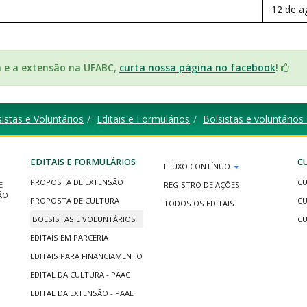
12 de a
a e a extensão na UFABC,
curta nossa página no facebook
!
istas e Voluntários
Editais e Formulários
Bolsistas e voluntário
EDITAIS E FORMULÁRIOS
C
FLUXO CONTÍNUO
PROPOSTA DE EXTENSÃO
CU
E
REGISTRO DE AÇÕES
ÃO
PROPOSTA DE CULTURA
CU
TODOS OS EDITAIS
BOLSISTAS E VOLUNTÁRIOS
CU
EDITAIS EM PARCERIA
EDITAIS PARA FINANCIAMENTO
EDITAL DA CULTURA - PAAC
EDITAL DA EXTENSÃO - PAAE