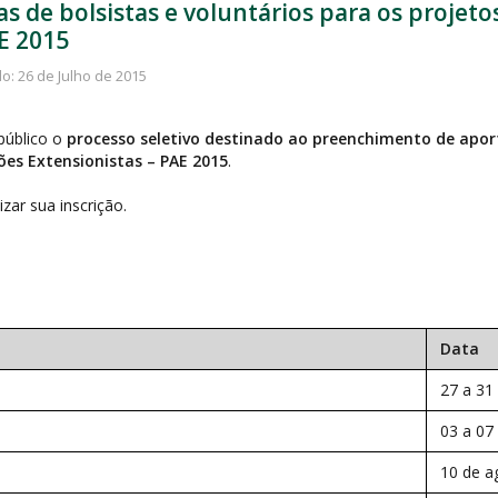
gas de bolsistas e voluntários para os proje
E 2015
o: 26 de Julho de 2015
público o
processo seletivo destinado ao preenchimento de aport
es Extensionistas – PAE 2015
.
izar sua inscrição.
Data
27 a 31 
03 a 07
10 de a