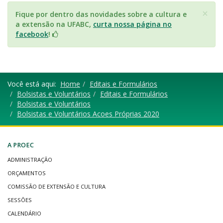
×
Fique por dentro das novidades sobre a cultura e
a extensão na UFABC,
curta nossa página no
facebook
!
Você está aqui:
Home
Editais e Formulários
Bolsistas e Voluntários
Editais e Formulários
Bolsistas e Voluntários
Bolsistas e Voluntários Acoes Próprias 2020
A PROEC
ADMINISTRAÇÃO
ORÇAMENTOS
COMISSÃO DE EXTENSÃO E CULTURA
SESSÕES
CALENDÁRIO