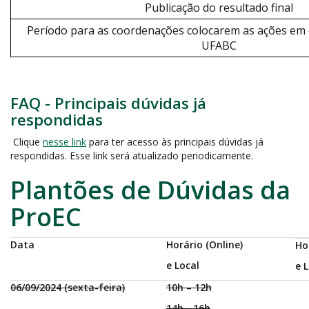
Publicação do resultado final
Período para as coordenações colocarem as ações em
UFABC
FAQ - Principais dúvidas já
respondidas
Clique
nesse link
para ter acesso às principais dúvidas já
respondidas. Esse link será atualizado periodicamente.
Plantões de Dúvidas da
ProEC
Data
Horário (Online)
Ho
e Local
e 
06/09/2024 (sexta-feira)
10h – 12h
14h - 16h