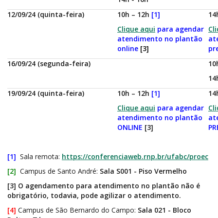
12/09/24 (quinta-feira)
10h – 12h
[1]
14
Clique aqui
p
ara agendar
Cl
atendimento no plantão
at
online
[3]
pr
16/09/24 (segunda-feira)
10
14
19/09/24 (quinta-feira)
10h – 12h
[1]
14
Clique aqui
p
ara agendar
Cl
atendimento no plantão
at
ONLINE
[3]
PR
[1]
Sala remota:
https://conferenciaweb.rnp.br/ufabc/proec
[2]
Campus de Santo André:
Sala S001 - Piso Vermelho
[3] O agendamento para atendimento no plantão não é
obrigatório, todavia, pode agilizar o atendimento.
[4]
Campus de São Bernardo do Campo:
Sala 021 - Bloco